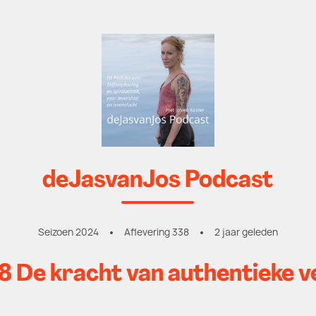
deJasvanJos Podcast
Seizoen 2024
Aflevering 338
2 jaar geleden
38 De kracht van authentieke v