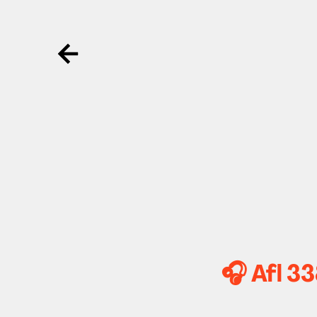
Ga terug
🎧 Afl 3