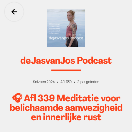
Ga terug
deJasvanJos Podcast
Seizoen 2024
Afl. 339
2 jaar geleden
🎧 Afl 339 Meditatie voor
belichaamde aanwezigheid
en innerlijke rust