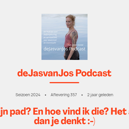
deJasvanJos Podcast
Seizoen 2024
Aflevering 357
2 jaar geleden
ijn pad? En hoe vind ik die? He
dan je denkt :-)