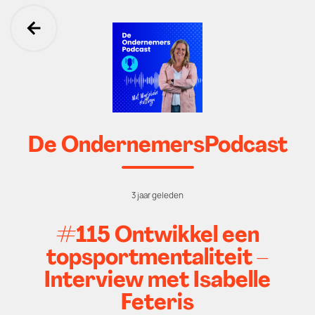
Ga terug
De OndernemersPodcast
3 jaar geleden
#115 Ontwikkel een
topsportmentaliteit –
Interview met Isabelle
Feteris