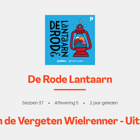
De Rode Lantaarn
Seizoen 37
Aflevering 5
2 jaar geleden
 de Vergeten Wielrenner - Uit K