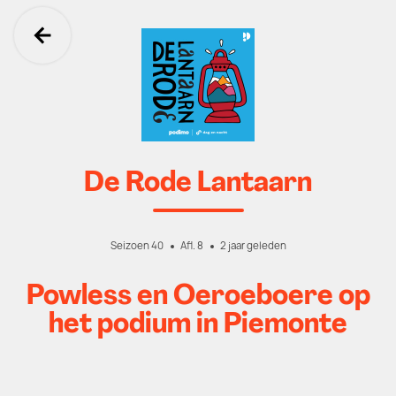
Ga terug
De Rode Lantaarn
Seizoen 40
Afl. 8
2 jaar geleden
Powless en Oeroeboere op
het podium in Piemonte