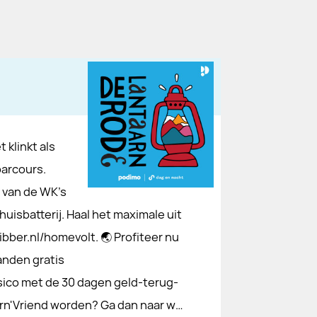
klinkt als
parcours.
 van de WK's
uisbatterij. Haal het maximale uit
ibber.nl/homevolt. 🌏 Profiteer nu
anden gratis
sico met de 30 dagen geld-terug-
arn'Vriend worden? Ga dan naar w…