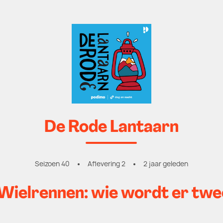
De Rode Lantaarn
Seizoen 40
Aflevering 2
2 jaar geleden
ielrennen: wie wordt er tw