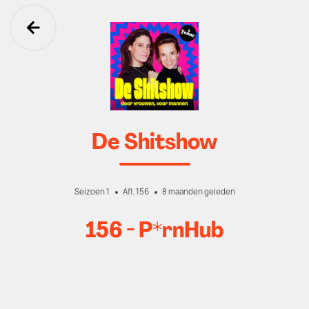
Ga terug
De Shitshow
Seizoen 1
Afl. 156
8 maanden geleden
156 - P*rnHub