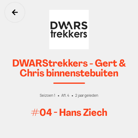
Ga terug
DWARStrekkers - Gert &
Chris binnenstebuiten
Seizoen 1
Afl. 4
2 jaar geleden
#04 - Hans Ziech