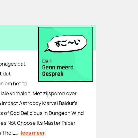
sonages dat
t dat
an om het te
ale verhalen. Met zijsporen over
n Impact Astroboy Marvel Baldur’s
s of God Delicious in Dungeon Wind
oes Not Choose Its Master Paper
u The L…
lees meer