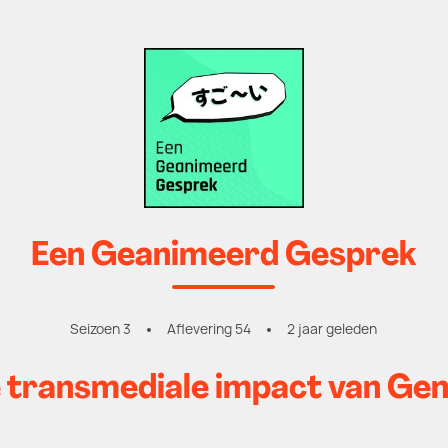
Een Geanimeerd Gesprek
Seizoen 3
Aflevering 54
2 jaar geleden
e transmediale impact van Ge