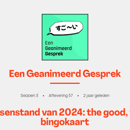
Een Geanimeerd Gesprek
Seizoen 3
Aflevering 57
2 jaar geleden
ssenstand van 2024: the good,
bingokaart