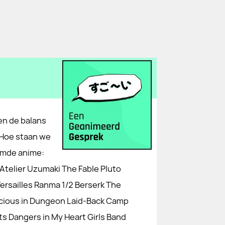
en de balans
 Hoe staan we
emde anime:
telier Uzumaki The Fable Pluto
ersailles Ranma 1/2 Berserk The
icious in Dungeon Laid-Back Camp
s Dangers in My Heart Girls Band