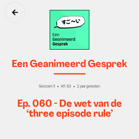
Ga terug
Een Geanimeerd Gesprek
Seizoen 3
Afl. 60
2 jaar geleden
Ep. 060 - De wet van de
‘three episode rule’