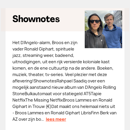
Shownotes
Het D'Angelo-alarm, Broos en zijn
vader Ronald Giphart, spirituele
jazz, streaming weer, badeend,
uitnodigingen, uit een rijk versierde koloniale kast
komen, en de ene cultuurtip na de andere. Boeken,
muziek, theater, tv-series. Veel plezier met deze
aflevering!ShownotesRahpael Saadiq over een
mogelijk aanstaand nieuw album van D'Angelo Rolling
StoneBulkautomaat voor statiegeld AT5Tapie
NetflixThe Missing NetflixBroos Lammes en Ronald
Giphart in Trouw (€)Dat maakt ons helemaal niets uit
- Broos Lammes en Ronald Giphart LibrisFinn Berk van
AZ over zijn bo…
lees meer