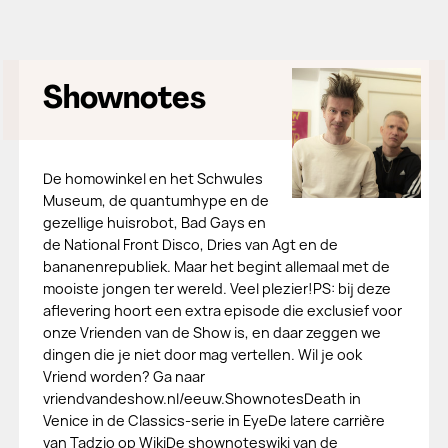
Shownotes
De homowinkel en het Schwules
Museum, de quantumhype en de
gezellige huisrobot, Bad Gays en
de National Front Disco, Dries van Agt en de
bananenrepubliek. Maar het begint allemaal met de
mooiste jongen ter wereld. Veel plezier!PS: bij deze
aflevering hoort een extra episode die exclusief voor
onze Vrienden van de Show is, en daar zeggen we
dingen die je niet door mag vertellen. Wil je ook
Vriend worden? Ga naar
vriendvandeshow.nl/eeuw.ShownotesDeath in
Venice in de Classics-serie in EyeDe latere carrière
van Tadzio op WikiDe shownoteswiki van de