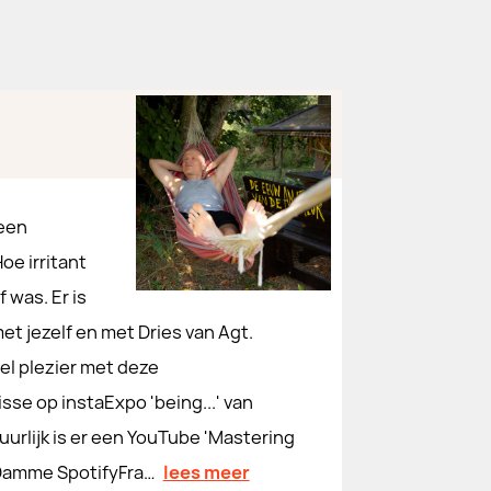
 een
oe irritant
f was. Er is
et jezelf en met Dries van Agt.
el plezier met deze
se op instaExpo 'being...' van
urlijk is er een YouTube 'Mastering
n Damme SpotifyFra…
lees meer