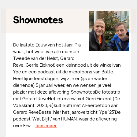
Shownotes
De laatste Eeuw van het Jaar, Pia
waait, het weer van alle mensen.
Tweede van der Helst, Gerard
Reve, Gerrie Eickhof, een kleinnood uit de winkel van
Ype en een podcast uit de microfoons van Botte.
Heel fijne feestdagen, wij zijn er (ijs en weder
dienende) 5 januari weer, en we wensen je veel
plezier met deze aflevering!ShownotesDe fotostrip
met Gerard ReveHet interview met Gerri Eickhof (De
Volkskrant, 2020, €)kulti kulti met AI-eerbetoon aan
Gerard ReveBestel hier het jaaroverzicht 'Ype '23'De
podcast 'Wat Blijft' van HUMAN, waar de aflevering
over Erw…
lees meer