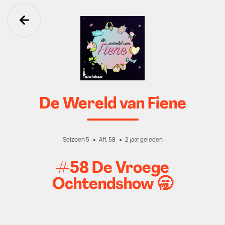
Ga terug
De Wereld van Fiene
Seizoen 5
Afl. 58
2 jaar geleden
#58 De Vroege
Ochtendshow 🥱