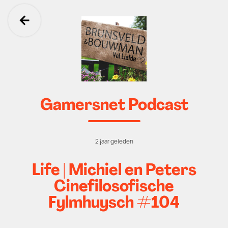
Ga terug
Gamersnet Podcast
2 jaar geleden
Life | Michiel en Peters
Cinefilosofische
Fylmhuysch #104