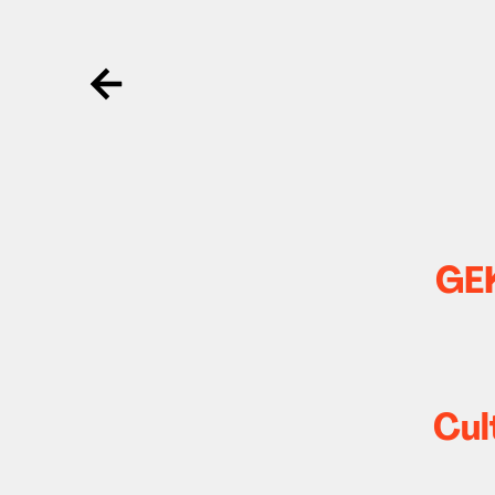
Ga terug
GE
Cul