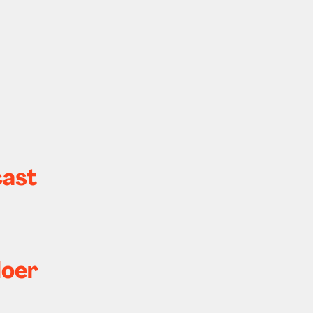
ast
loer