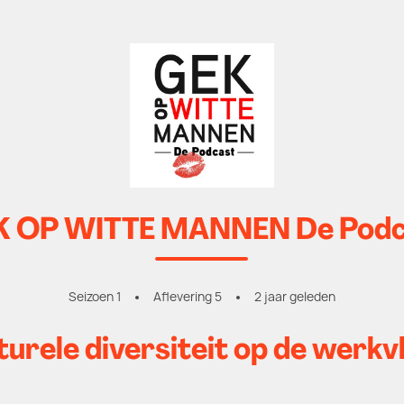
K OP WITTE MANNEN De Podc
Seizoen 1
Aflevering 5
2 jaar geleden
turele diversiteit op de werkv