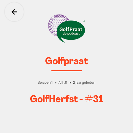
Ga terug
Golfpraat
Seizoen 1
Afl. 31
2 jaar geleden
GolfHerfst - #31