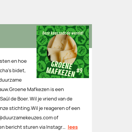
esten en hoe
ha's bidet,
 duurzame
r gauw.Groene Mafkezen is een
úl de Boer. Wil je vriend van de
ze stichting.Wil je reageren of een
ha@duurzamekeuzes.com of
n bericht sturen via Instagr…
lees