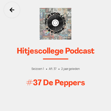
Ga terug
Hitjescollege Podcast
Seizoen 1
Afl. 37
2 jaar geleden
#37 De Peppers