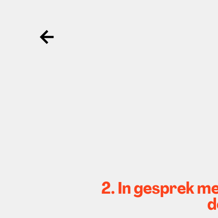
Ga terug
2. In gesprek m
d