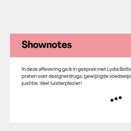
Shownotes
In deze aflevering ga ik in gesprek met Lydia Bot
praten over designerdrugs, gewijzigde voedsel
justitie. Veel luisterplezier!