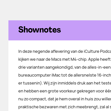
Shownotes
In deze negende aflevering van de iCulture Podc
kijken we naar de Macs met M4-chip. Apple heeft 
drie varianten aangekondigd, van de alles-in-een
bureaucomputer iMac tot de allersnelste 16-inc
er tussenin). Wij zijn inmiddels druk aan het te
en hebben een grote voorkeur gekregen voor éént
nu zo compact, dat je hem overal in huis zou wille
praktische bezwaren met zich meebrengt, zal al sn