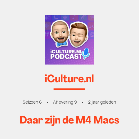
iCulture.nl
Seizoen 6
Aflevering 9
2 jaar geleden
Daar zijn de M4 Macs