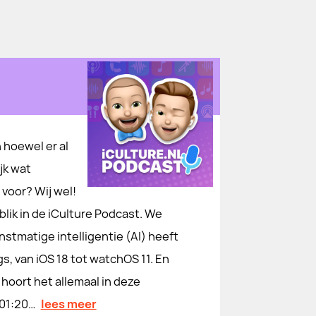
 hoewel er al
jk wat
 voor? Wij wel!
blik in de iCulture Podcast. We
nstmatige intelligentie (AI) heeft
s, van iOS 18 tot watchOS 11. En
e hoort het allemaal in deze
[01:20…
lees meer