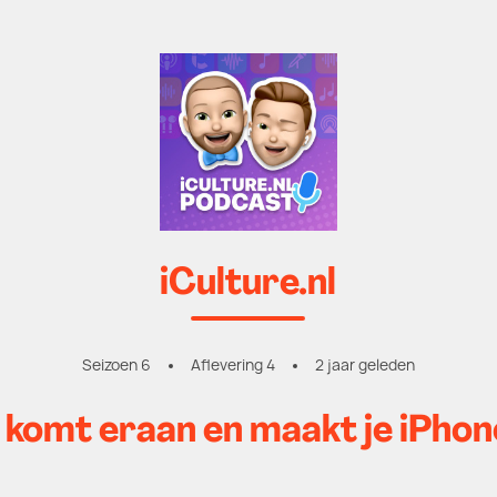
iCulture.nl
Seizoen 6
Aflevering 4
2 jaar geleden
mt eraan en maakt je iPhon