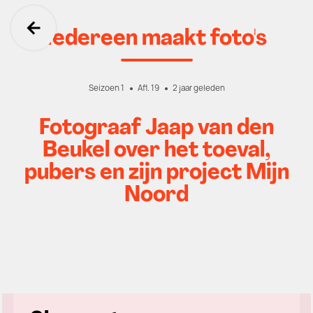
Iedereen maakt foto's
Ga terug
Seizoen 1
Afl. 19
2 jaar geleden
Fotograaf Jaap van den
Beukel over het toeval,
pubers en zijn project Mijn
Noord