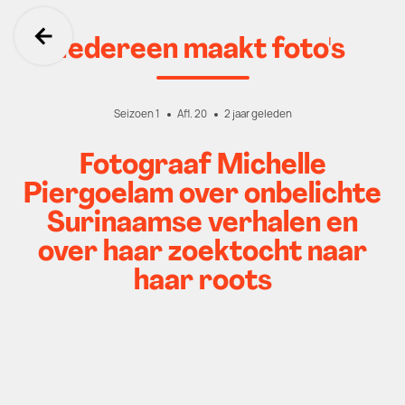
Iedereen maakt foto's
Ga terug
Seizoen 1
Afl. 20
2 jaar geleden
Fotograaf Michelle
Piergoelam over onbelichte
Surinaamse verhalen en
over haar zoektocht naar
haar roots