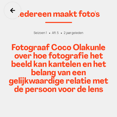
Iedereen maakt foto's
Ga terug
Seizoen 1
Afl. 5
2 jaar geleden
Fotograaf Coco Olakunle
over hoe fotografie het
beeld kan kantelen en het
belang van een
gelijkwaardige relatie met
de persoon voor de lens