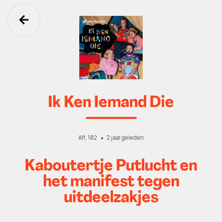
Ga terug
Ik Ken Iemand Die
Afl. 182
2 jaar geleden
Kaboutertje Putlucht en
het manifest tegen
uitdeelzakjes