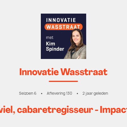
Innovatie Wasstraat
Seizoen 6
Aflevering 130
2 jaar geleden
iel, cabaretregisseur - Impa