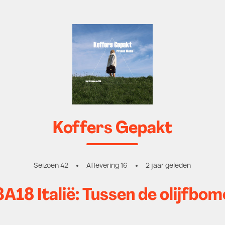
Koffers Gepakt
Seizoen 42
Aflevering 16
2 jaar geleden
A18 Italië: Tussen de olijfbo