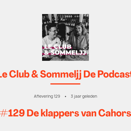
Le Club & Sommeljj De Podcas
Aflevering 129
3 jaar geleden
#129 De klappers van Cahor