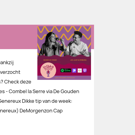
ankzij
 verzocht
n? Check deze
es - Combel la Serre via De Gouden
Genereux Dikke tip van de week:
Genereux) DeMorgenzon Cap