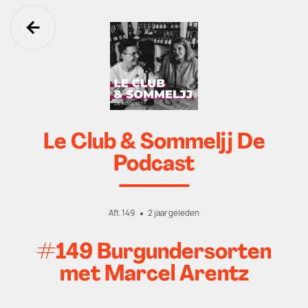
Ga terug
Le Club & Sommeljj De
Podcast
Afl. 149
2 jaar geleden
#149 Burgundersorten
met Marcel Arentz