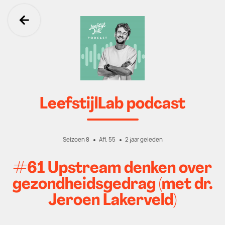
Ga terug
LeefstijlLab podcast
Seizoen 8
Afl. 55
2 jaar geleden
#61 Upstream denken over
gezondheidsgedrag (met dr.
Jeroen Lakerveld)