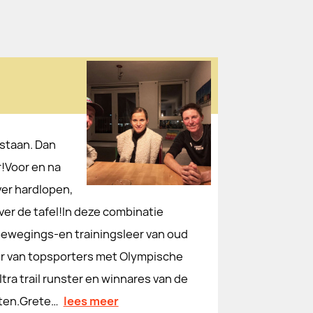
staan. Dan
!Voor en na
er hardlopen,
ver de tafel!In deze combinatie
 bewegings-en trainingsleer van oud
er van topsporters met Olympische
ra trail runster en winnares van de
aten.Grete…
lees meer