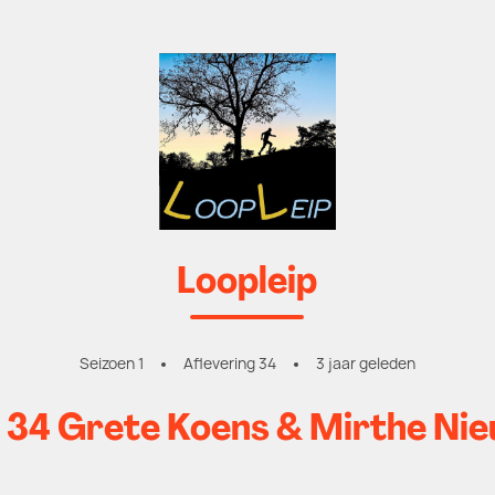
Loopleip
Seizoen 1
Aflevering 34
3 jaar geleden
g 34 Grete Koens & Mirthe Ni