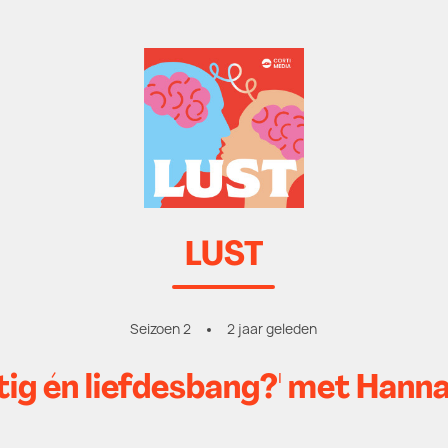
LUST
Seizoen 2
2 jaar geleden
tig én liefdesbang?' met Han