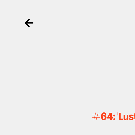
Ga terug
#64: 'Lus