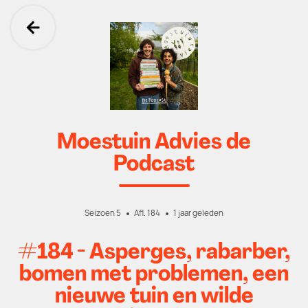
Ga terug
Moestuin Advies de
Podcast
Seizoen 5
Afl. 184
1 jaar geleden
#184 - Asperges, rabarber,
bomen met problemen, een
nieuwe tuin en wilde