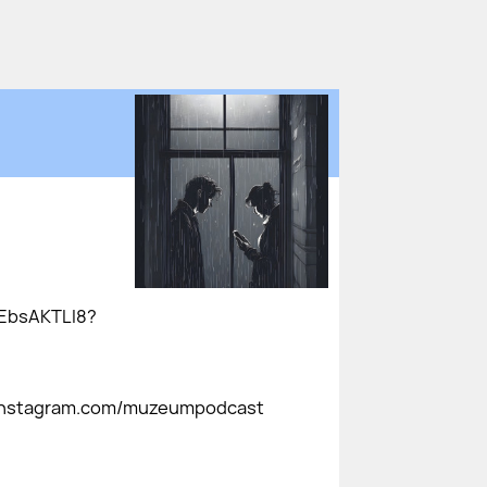
XEbsAKTLI8?
w.instagram.com/muzeumpodcast