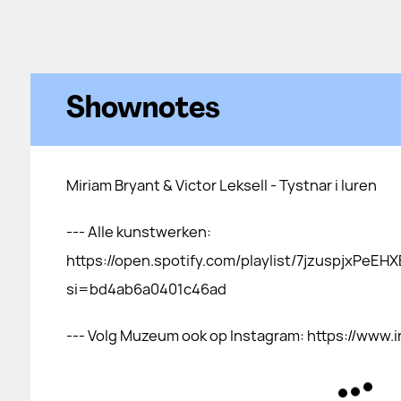
Shownotes
Miriam Bryant & Victor Leksell - Tystnar i luren
--- Alle kunstwerken:
https://open.spotify.com/playlist/7jzuspjxPeEH
si=bd4ab6a0401c46ad
--- Volg Muzeum ook op Instagram: https://ww