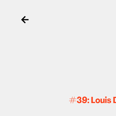
Ga terug
#39: Louis D