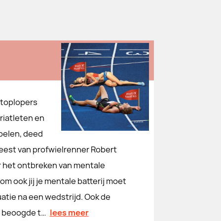
l toplopers
riatleten en
Spelen, deed
feest van profwielrenner Robert
er het ontbreken van mentale
om ook jij je mentale batterij moet
uatie na een wedstrijd. Ook de
e beoogde t…
lees meer