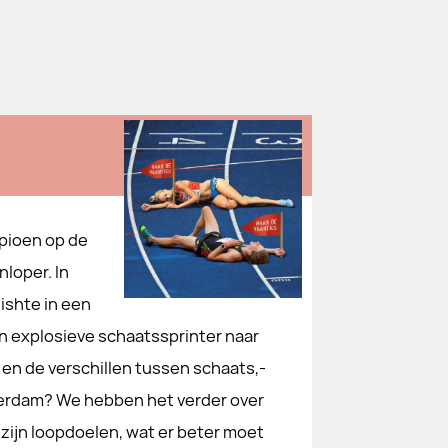
pioen op de
loper. In
nishte in een
n explosieve schaatssprinter naar
 en de verschillen tussen schaats,-
terdam? We hebben het verder over
er zijn loopdoelen, wat er beter moet