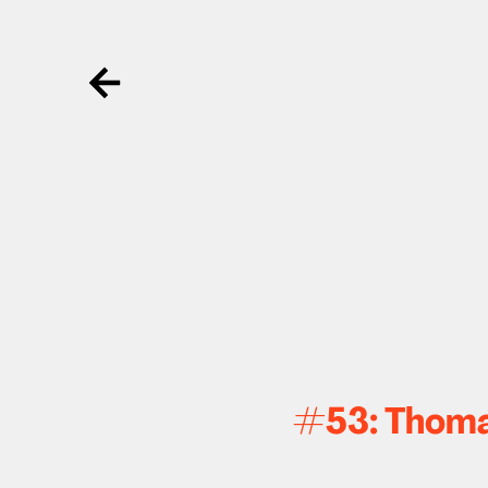
Ga terug
#53: Thoma