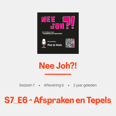
Nee Joh?!
Seizoen 7
Aflevering 6
2 jaar geleden
S7_E6 - Afspraken en Tepels