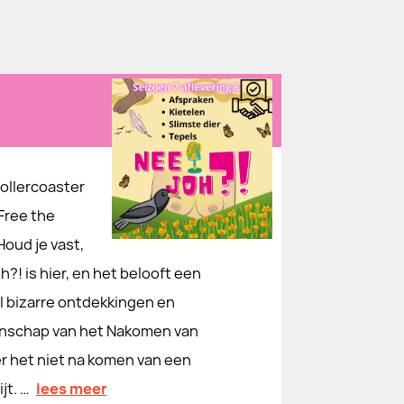
ollercoaster
 Free the
Houd je vast,
?! is hier, en het belooft een
l bizarre ontdekkingen en
enschap van het Nakomen van
ver het niet na komen van een
jt. …
lees meer