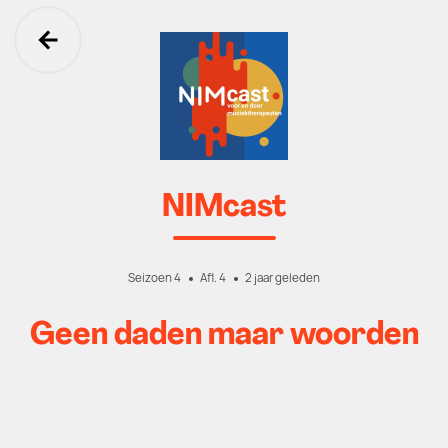
Ga terug
NIMcast
Seizoen 4
Afl. 4
2 jaar geleden
Geen daden maar woorden