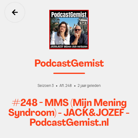
Ga terug
PodcastGemist
Seizoen 3
Afl. 248
2 jaar geleden
#248 - MMS (Mijn Mening
Syndroom) - JACK&JOZEF -
PodcastGemist.nl