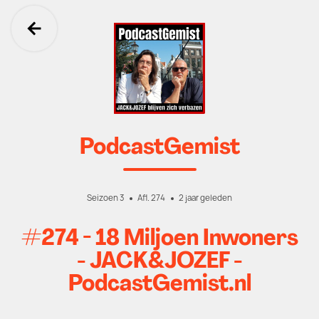
Ga terug
PodcastGemist
Seizoen 3
Afl. 274
2 jaar geleden
#274 - 18 Miljoen Inwoners
- JACK&JOZEF -
PodcastGemist.nl