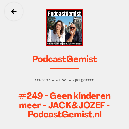
Ga terug
PodcastGemist
Seizoen 3
Afl. 249
2 jaar geleden
#249 - Geen kinderen
meer - JACK&JOZEF -
PodcastGemist.nl