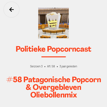
Ga terug
Politieke Popcorncast
Seizoen 3
Afl. 58
3 jaar geleden
#58 Patagonische Popcorn
& Overgebleven
Oliebollenmix