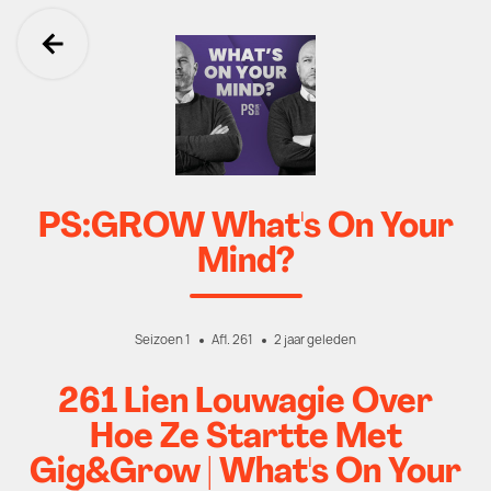
Ga terug
PS:GROW What's On Your
Mind?
Seizoen 1
Afl. 261
2 jaar geleden
261 Lien Louwagie Over
Hoe Ze Startte Met
Gig&Grow | What's On Your