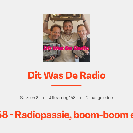
Dit Was De Radio
Seizoen 8
Aflevering 158
2 jaar geleden
8 - Radiopassie, boom-boom 