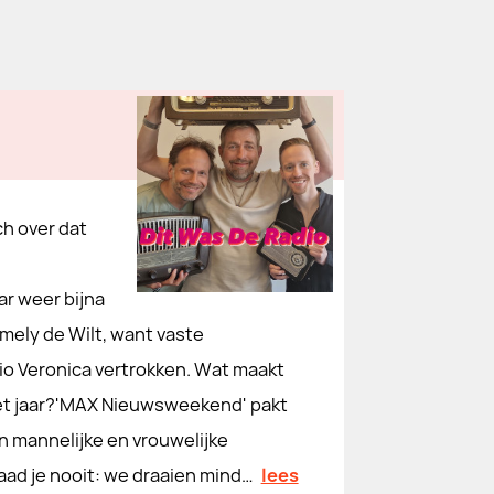
ch over dat
ar weer bijna
mmely de Wilt, want vaste
io Veronica vertrokken. Wat maakt
het jaar?'MAX Nieuwsweekend' pakt
 mannelijke en vrouwelijke
aad je nooit: we draaien mind…
lees