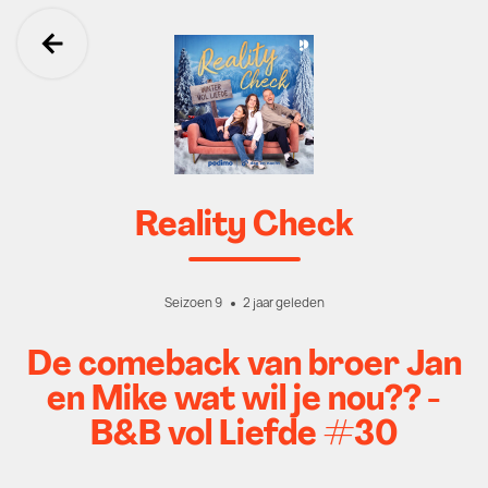
Ga terug
Reality Check
Seizoen 9
2 jaar geleden
De comeback van broer Jan
en Mike wat wil je nou?? -
B&B vol Liefde #30