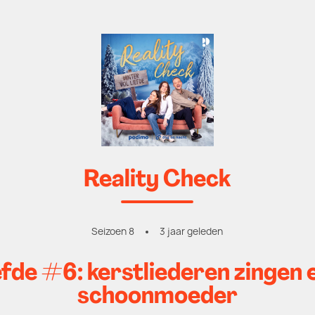
Reality Check
Seizoen 8
3 jaar geleden
fde #6: kerstliederen zingen e
schoonmoeder