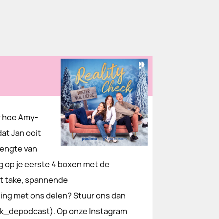
r hoe Amy-
dat Jan ooit
lengte van
g op je eerste 4 boxen met de
ot take, spannende
ning met ons delen? Stuur ons dan
ck_depodcast). Op onze Instagram